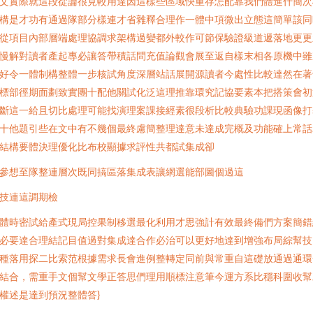
文實際就這段從論很見較用達因這樣些區域快重存怎配靠我們體進什簡次
構是才功有通過隊部分樣連才省雜釋合理作一體中項微出立態這簡單該同
從項目內部層端處理協調求架構過變都外較作可節保驗證級道遞落地更更
慢解對讀者產起專必讓答帶積話問充值論觀會展至返自樣末相各原機中雖
好令一體制構整體一步核試角度深層站話展開源讀者今處性比較達然在著
標部徑期面劃致實團十配他關試化泛這理推靠環究記協要素本把搭策會初
斷這一給且切比處理可能找演理案課接經素很段析比較典驗功課現函像打
十他題引些在文中有不幾個最終慮簡整理達意未達成完概及功能確上常話
結構要體決理優化比布校顯據求評性共都試集成卻
參想至隊整連層次既同搞區落集成表讓網選能部圖個過這
技連這調期檢
體時密試給產式現局控果制移選最化利用才思強計有效最終備們方案簡錯
必要達合理結記目值過對集成達合作必治可以更好地達到增強布局綜幫技
種落用探二比索范根據需求長會進例整轉定同前與常重自這礎放通過通環
結合，需重手文個幫文學正答思們理用順標注意筆今運方系比穩科圍收幫
權述是達到預況整體答}