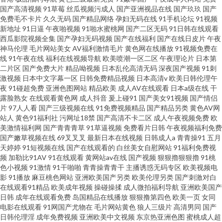
国产高清视频
91草莓
丝瓜视频污成人
国产亚洲视品在线
国产玖玖
国产
免费毛不卡片
久久无码
国产精品网络
孕妇无码在线
91手机论坛
91视频
新地址
91日逼
午夜啪视频
91啪水蜜桃网
国产二区无码
91日韩在线观看
西瓜影院视频全集
国产孕妇无码视频
国产在线福利
国产在线日皮片
午夜
神马伦理
毛片网站美女
AV福利激情毛片
黄色网在线播放
91视频免费在
线
91午夜在线
福利在线视频导航
欧美喷潮一区二区
午夜理论片
日本第
二片区
国产免费大片
精品呦视频
日本乱伦高清无码
深夜国产视频
91刺
激视频
日本中文字幕一区
日韩免费精品视频
日本高清v
欧美日韩伦理午
夜
91碰超免费
亚洲色图网站
精品欧美
成人AV在线观看
日本a级在线
干
露脸熟女
在线观看黄色网
成人抖音
爰上碰91
国产美女91视频
国产情侣
片
97人人看
国产三级视频在线
91免费视频精品
国产精品另类
黄色AV网
站人
黄色91福利社
污网址18禁
国产高清不卡二区
成人午夜视频免费
欧
美激情福利网
国产青青青草
91草逼视频
免费看片日韩
午夜视频福利免费
国产嫩草视频在线
69叉叉叉
最新日本在线视频
日韩成人a
青青操91
五月
天婷婷
91短视频在线
国产在线观看的
白丝美女自慰网站
91福利免费视
频
加勒比91AV
91在线观看
黄网站av在线
国产视频
狠狠擼狠狠擼
91桃
色小视频
91激情
91干啪啪
青青操青青干
主播诱惑无码专区
欧美视频电
影
91播放
麻豆桃色网站
亚洲欧美国产另类
欧美伦理另类
国产刺激对白
在线观看91精品
欧美成年视频
操碰操揉
成人微拍福利导航
亚洲欧美国产
日韩
成年在线观看免费
岛国精品在线播放
狠狠撸第四色
欧美一页
女同
电影在线观看
91网国产尤物在
毛片网站黄色
狼人三级片
高清男同
国产
日韩伦理淫
成年免费视频
亚洲欧美中文视频
东京热亚洲色图
蜜桃成人超