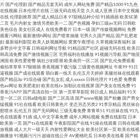
片
国产伦理剧
国产精品无套无码
成年人网站免费
国产精品1000
91九色
在线视频
日本伦理片在线
三级无码在线天堂
久久成人亚洲
日本中文视频
在线
伦理剧推荐
国产成人精品日本
97甜桃品种介绍
91插插插
欧美SE第
二页
毛片内射女
激情另类欧美一二
国产色视频
孕妇三级av无码
日韩欧
美色综合
美女社区成人
在线免费看片
日本一级
国产传媒视频网站
免费
观看污网站
最新激情h网站
国产喷浆抽搐
宅男久久国产精品
国产乱肥老
妇
最新福利影院
欧美人妖视频网站
窝窝午夜理论
久草视频深夜福利
波
多野步中文字幕
日韩福利网址导航
91精品国产社区
超碰无码在线
欧美日
韩高清免费
国产激情视频三区
宅男福利在线播放
91视频污导航
国产啪亚
洲国
欧美性爱密臀
疯狂少妇喷潮
欧美肏屄一区二区
国产乱伦免费观看
偷拍草草草
97狠狠插
香蕉视频下载污版
三级黄色视频网址
午夜99
91日
逼视频
国产成在线观看
萌白酱一线天
乱伦五月天婷婷
美腿丝袜在线观看
国产精品3p
91综合碰
国产乱女乱
成人xxxxx
日韩伦理片
91色爱
免费黄
色av网址
欧美肥老妇
欧美在线tv
加勒比在线视屏
国产美女在线免费
91
香蕉污APP
国产高清自拍一区
第一页草草影院
韩日成人
精品福利
91天
堂一区二区
日韩a级电影
国产二区高清
国产www视频
国产粉嫩
国产男女
猛视频
91社在线看
欧美日韩黄色片
变态另态另类2
91李宗精品
黑丝袜自
慰喷水
乱伦五月
国产无码网站
三级无毒免费
青青草51
91丝袜在线
91九
色在线观看
91插
成人中文字幕免费
成年人网站视频
免费在线影院
日本
欧美第一页
国产ts在线观看
午夜影院国产在线
91操在线观看
日韩在线播
放视频
成人大片一级天天
内射性爱网址大全
欧美社区第一页
欧美在线视
频播放
91视频污污污
超碰在线公开
AV蜜桃吃瓜
日本欧美在线看
国产精