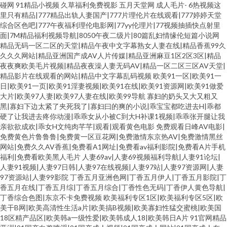
碰网
91精品小视频
久草福利免费视影
五月天堂网
成人毛片-
6热视频这
里只有精品|777精品出轨人妻国产|777片理伦片在线观看|777婷婷天堂
综合区色吧|777午夜福利理伦电影网|77yy伦理片|77视频抽插快点射里
面|7M精品福利视频导航|8050午夜二级片|80篇乱妇情缘伦短篇小说网
精品无码一区二区的天堂|精品午夜中文字幕熟女人妻在线|精品香蕉99久
久久久网站|精品亚洲国产成AV人片传媒|精品亚洲麻豆1区2区3区|精品
夜夜爽欧美毛片视频|精品夜夜澡人妻无码AV|精品一区二区三区AV天堂|
精品影片在线观看的网站|精品中文字幕乱码视频
欧美91一区|欧美91一
日|欧美91一页|欧美91淫妻视频|欧美91在线|欧美91资源网|欧美91做爱
大片|欧美97人妻|欧美97人妻在线|欧美99导航
寡妇的奶头又大又粗又
黑|寡妇下边太紧了夹死我了|寡妇曰的爽的小说|乖宝宝都吃进去H|乖都
硬了让我进去疼你动漫|乖乖女从小被C到大H补课1视频|乖乖张开腿让我
亲欲欲成欢|乖女H文纯肉芊芊|观看|观看黄色电影
免费观看日峰AV电影|
免费黄色片鲁鲁鲁|免费黄一区豆花网|免费激情东京热AV|免费激情黑丝
网站|免费久久AV香蕉|免费看A1网址|免费看av福利影院|免费看A片手机
福利|免费看欧美黑人毛片
人妻69av|人妻69视频福利导航|人妻91论坛|
人妻91视频|人妻97日韩|人妻97在线视频|人妻97站|人妻97资源网|人妻
97资源站|人妻99影院
丁香五月亚洲色网|丁香五月伊人|丁香五月影院|丁
香五月在线|丁香五月综|丁香五月综合|丁香性色无码|丁香伊人黄色导航|
丁香综合色图|东京不卡免费视频
欧美福利专区1区|欧美福利专区5区|欧
美干B网|欧美高清性生活a片|欧美搞B视频|欧美寡妇性猛交蜜桃|欧美国
18区精产品区|欧美韩a一级性爱|欧美韩成人18|欧美韩日A片
91官网精品