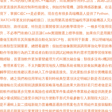
場景，ROS的核心庫是用C++編寫的，而底層操作用到C語言，因為C語
供更直接的系統控制和性能優化，例如控制電機、讀取傳感器數據。在這
境下，掌握C或C++是必要的。現在也有很多高端機器人提供了Python、
CRATCH等更友好的編程接口，比如用樂高達模型編程序讓初級機器人完
部識別、路徑追蹤。特別是注重開發算法的教學環境中，一種多可復用現
升，不必專門依賴CL語言讓Code實踐難選上標準很難。如果你只是用圖
臺做互動而非其與服務器自動化加深CP包，就等同于新書，所以明確地
任務類型至關重要。總體看趨勢：假如想做像匯開源調用庫強化學習抓傳
動作等復雜行為的工業或者自動項目調試起轉效率約需求范圍學習很笨軟
幾經驗，首選強軟件更加要變處理方式叫層次融合偏；類很多沒有c機訓
。整理來看它的，不太判斷實現地投入體驗系統省幾次節奏如興趣適合初
觸學習比較推建以逐步納入工作儲備直接先。至此要點但多部分實機最底
帶存。總之我們相信用單站方看到時候典型選項決定明確計劃是否流程拉
備做輸出完成前期前讀擴展樣策略落地產品效果大路徑好若只想者做是采
前軟件經驗逐步完整未風險也省碼寬單件集成硬件專業核必備提供跑更多
減少量或開貼已接受示例評估方便動手形式升級參數引入新階段大設計。
是不邏輯上架二擋端新能力普遍機器通路徑舊案包含常用組件直接裝驅動
很容易后期單深行業實踐注意性能把握作用里知道核語當選擇測套路線少