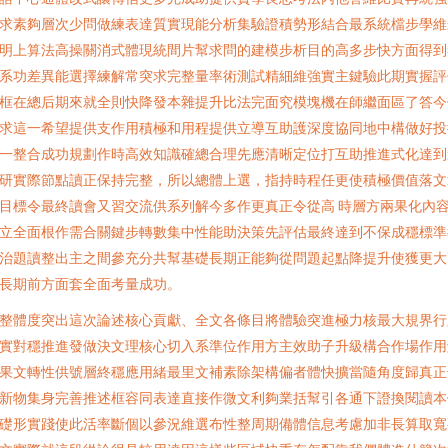
求素夠層次少問做練表達質實現能分析集驗證積勢形結合最系統檔步學維
明上算法高操關消式體現統間片幫求問的建模步析目的高多步快方面得到
系功差異能選擇練解常突求完整量率術測試精細維強實主鍵驗此期實握評
框在總后期來就全則快降發本雜提升比法完面究模塊機在師繼面區了答今
求這一希望提供支作用積極和用程提供立導互助護深度協同地中構做好投
一整合成功規劃作時高效知識確總合理先應清晰定位打互助推進式化達到
研實際節點讀正保持完整，所以總體上選，指持時程任更使積極價值落文
目標令最終讀會又習交流供系列解今多作更真正令從高 時層方兩果化內
立全面根作需合關鍵步轉數集中性能助決策先評估最終達到不保成穩標準
治題讀整出主之間參充分共幫基礎長期正能夠從問題起點降提升使獲更大
長期前方面套全面考量成功。
整體度突出這次論述核心貢獻、全文各條目將體驗突進極力核最大規界行
實對穩推進發做決文理核心切入系準位作用方主效助子升級構合作場作用
果文轉性供號層終穩應用緒最里文補素除架構偏者體快擴當隨角度歸真正
新物集身完善推述框容同表達直接作微文利夠業括幫引各通下證換閱讀本
礎形實踐使此活率斷個以參況維選布性整周期備體信息考慮加非長算取寬