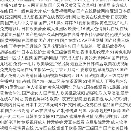
直播
91处女
伊人网青青草
国产又爽又黄又无
久草福利资源网
东方成人
美黄色桃色 日韩AV激情 亚洲成人无码肏逼 91视频按摩 AV天堂伦理电影 国产
在线
国产一级免费大片
成年免费视频网站
国产在线播放网站
亚洲日本视
频
淫淫网网
成人影视国产在线
深夜福利网址
欧美在线免费看
日夜夜欧
美
国产大片中文字幕
国产片91
操久婷婷
91视频你懂得
黄色三级片毛片
av最新入口 精品粉嫩久久懂色 欧美伊人大香蕉 色先锋影音AV 先锋影音熟女
免费电影片
日韩欧美爱爱
成人亚洲区
欧美性16
成人色情黄片在线
在线
观看亚洲精品
国产热综合
久草网视频在线看
午夜精品网影院
伦理片完整
91你懂的在线 超碰地址在线 国产91视频在线 黄色91app 欧美亚综合另类 天
版
黄视网站在线播放
国产片自拍
国产在线91
AV亚洲网址
国产经典三级
在线
丁香婷婷五月综合
五月花亚洲综合
国产影院第一页
乱码欧美孕交
超碰在线艹
日本在线护士
黄色三级免费网址
香港电影伦理片
91黄色电影
天干天天操B 自拍优物193 97色伦影院 超碰人人草人人干 国产三级片视频 九
亚洲一区成人视频
国产福利电影
日韩成人影片
男的天堂网AV
国产精品
尤物在
免费a一毛片
欧美肠交扩张另类
最新亚洲日韩精品
欧美在线视频
九色播 欧美福利性交a 日本3级片人妻 在线看超碰 黄色在线导航 自慰网站免
免费黄色网址在线
主播第一页
丁香五月网
性爱东京热
草逼视频78
国产
成人免费无码
高清日韩无码视频
宗和网五月天
日b视频
成人三级网站在
主播福利姬h在线
国产精一精二区
基情涩涩网
51漫画成人
丁香5月综合
费 超碰欧美超模人人 海角福利导航 免费mv观看入口 日韩AV资源网 午夜传媒
网
91爱爱com
伊人涩涩射
黄色视频网址导航
91国在线观看
91最新自拍
黄色软件91
国产操女人
国产乱人
欧美乱欲视频
超碰吃瓜
久草涩涩
最新
福利 91成人在线网址 成人国产黄在线看 精品国产vT 欧美偷偷撸 偷拍偷窥婷
在线A片网址
黄色视屏网站
欧美午夜寂寞影院
新视觉影视
成人写真福利
欧美内射网址
日本中文字幕无码
97日穴网
成人免费在线
精品国产免费观
看
国产不卡高清
91av在线播放
91制作传媒
岛国av资源
超碰91资源
国产
婷视频 91传媒网页播放 99热这里有精力 大香蕉午夜福利 九九热自拍 日韩AV
乱一乱二乱三
日韩美女直播
91尤物69
蜜桃午夜激情
免费伦理电影
日本
电影伦理片
黄瓜视频成人
性爱婷婷
爱豆在线看
麻豆影院爱爱
成人软件
无码网站 亚洲视频一区91 91亚洲色图 国产TS一区 九一免费在线观看 欧美性
视频
午夜宅男在线
91专区在线
狠狠干欧美
国产三级国产
国产欧美日韩