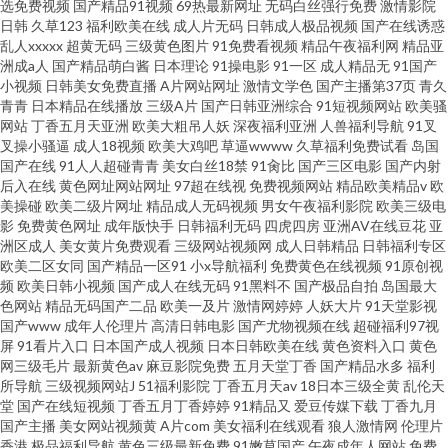
选免费视频
国产精品91视频
69热最新网址
无码白丝强行免费
激情影院
日韩
久草123
福利欧美在线
成人片无码
日韩成人极品视频
国产在线诱惑
乱人xxxxx
超黄无码
三级黄色图片
91免费看视频
精品午夜福利网
精品亚
洲成a人
国产精品萌白酱
日本理论
91操电影
91一区
成人精品无
91国产
小视频
日韩美女免费直播
A片网站网址
激情文学色
国产主播第37页
青久
青青
日本精品在线播放
三级A片
国产日韩亚洲综合
91短视频网站
欧美骚
网站
丁香五月天亚洲
欧美大粗吊人妖
深夜福利亚洲
人兽福利导航
91叉
叉操小骚逼
成人18视频
欧美大鸡吧
草逼wwww
久草福利免费试看
岛国
国产在线
91人人超碰青青
美女白丝18禁
91肏比
国产三区电影
国产内射
后入在线
黄色网址网站网址
97超在线视
免费视频网站
精品欧美精品v
欧
美操碰
欧美二级片网址
精品成人无码视频
男女午夜福利影院
欧美三级电
影
免费黄色网址
成年版快手
日韩福利无码
四虎四房
亚洲AV在线豆花
亚
洲区成人
美女黄片免费观看
三级网站视频网
成人日韩精品
日韩福利专区
欧美二区女同
国产精品一区91
小x导航福利
免费黄色在线视频
91原创视
频
欧美日韩小视频
国产成人在线无码
91黑料不
国产极品自拍
岛国最大
色网站
精品无码国产二品
欧美一及片
激情网婷婷
人妖大片
91天堂影视
国产www
成年人伦理片
高清日韩电影
国产尤物视频在线
超碰福利97视
屏
91看片入口
日本国产成人视频
日本日韩欧美在线
黄色资料入口
黄色
网三级毛片
最新黄色av
麻豆影院免费
五月天堂丁香
国产精品水多
福利
所导航
三级视频网站J
51福利影院
丁香五月天av
18日本三级全黄
乱伦天
堂
国产在线短视频
丁香五月丁香婷婷
91精品又
爱豆传媒下载
丁香九月
国产主播
美女网站视频黄
A片com
美女福利在线观看
狼人激情网
伦理片
香港
极品福利导航
黄色三级最新免费
91嫩草国产
午夜成年人网站
免费