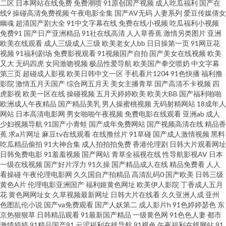
二区
日本网站在线免费
免费潮喷
91原创国产视频
成人吃瓜福利
国产在
线9
操碰高清免费视频
午夜电影全集
国产AV无码
人妻系列
爱豆传媒倩女
疯狂 三级片网av 香蕉视频入口 在线v国产 aa爽片成人 超碰在线公开免费 国产
幽魂
超清国产剧大全
91中文字幕在线
免费在线小视频
吃瓜福利小视频
免费91
国产日产亚洲精品
91社在线高清
人人草香蕉
激情另类图片
亚洲
四区自拍 九九热视 欧美性变态网 三级网站在线 亚洲精品黄色网址 在线看香
欧美在线观看
成人三级成人三级
欧美老女人bb
日日操第一页
91网豆花
视频
91福利剧场
免费影视观看
91视频国产自拍
国产美女在线视频
欧美
又大
无码四虎
女同激吻视频
极品性爱导航
欧美国产拳交喷奶
中文字幕
蕉视频 97成人剧场 福利精品店 九九豆花社区 男人天堂无码 青青操逼网 熟女
第三页
超碰成人影视
欧美日韩中文一区
手机看片1204
91色快播
福利撸
影院
激情五月天国产
综合网五月天
美女主播青草
国产高清不卡视频
四
色福利导航 中文字幕精东影业 97资源麻烦视频 操操超碰 高清无码色情导航
虎影视
欧美一区在线
操碰视频
五月天婷婷欧美
欧美大BB
国产福利啪啪
欧洲成人午夜精品
国产精品美乳
男人操蜜桃视频
无码射精网站
18成年人
网站
日本高清电影网
男女啪啪午夜视频
免费电影在线观看
亚洲ab
成人
另类图片综合 伊人影院成人A片 99热最新地址6 岛国电影网 久久伊人国产精
少妇视频导航
91国产小青蛙
国产成年免费网站
国产视频高清在线
精品香
蕉
求a片网址
麻豆tv在线观看
在线撸丝片
91草碰
国产成人激情视频
黑料
品 欧州午夜影院 日批网站在线观看 午夜毛片网址 91破解官网免费 草逼影视
吃瓜精品偷拍
91大神合集
成人拍拍拍免费
香港伦理剧
日韩大片观看网址
日韩免费电影
91羞羞视频
国产网站
青草全福视在线
性导航影视AV
日本
一级在线视频
国产好片浮力
91久操
国产精品成人在线
精品免费看
人人
国产精品传媒1 黑人精品区97 男人天堂资源网 午夜福利91av 91色情影院 av
看操碰
午夜伦理电影网
久久国自产拍精品
高清乱码0
国产欧美
日韩三级
黄色A片
伦理电影亚洲国产
福利姬黄色网址
欧美伊人影院
丁香成人五月
操超碰 丁香社区五月天 国产视频在线观看 老司机操操 日韩A级电影 四虎黄色
花
黄色网网址女
久草视频最新网址
日韩大片在线看
久久亚洲人成
亚州
色图乱伦小说
国产va免费观看
国产人妖第二
成人影片h
91色婷婷瑟色
东
京热狠狠草
日韩精品观看
91最新国产精品
一级黄色网
91色色人妻
都市
片电影院 亚洲伦理自拍 91中文永久 超碰人人 国产视频第20页 久久草香蕉 欧
激情婷婷
91精品国产91
云涩福利在线导航
91视色
午夜福利在线网站
91