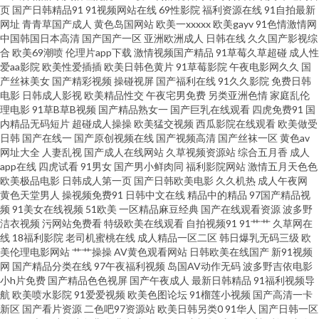
页
国产日韩精品91
91视频网站在线
69性影院
福利资源在线
91自拍最新
91网址导航 肏逼123 豆花91熟女自拍 久草97 深夜男女福利 伪娘撸管 午夜性
网址
青青草国产成人
黄色岛国网站
欧美一xxxxx
欧美gayv
91色情激情网
中国韩国日本高清
国产国产一区
亚洲欧洲成人
日韩在线
久久国产影视综
合
欧美69潮喷
伦理片app下载
激情视频国产精品
91草莓久草超碰
成人性
爱影院 影音先锋黑丝 91地址入口网页 草莓视频免费观看 国产三级在线网站
爱aa影院
欧美性爱插插
欧美日韩色黄片
91草莓影院
午夜电影网久久
国
产丝袜美女
国产精彩视频
操碰视屏
国产福利在线
91久久影院
免费日韩
男人天堂狠狠操 日本无码三级 天堂AV11 伊人春色影院 91撸社区 97国产婷婷
电影
日韩成人影视
欧美精品性交
午夜宅男免费
另类亚洲色情
家庭乱伦
理电影
91草B草B视频
国产精品熟女一
国产巨乳在线观看
四虎免费91
国
内精品无码短片
超碰成人操操
欧美猛交视频
西瓜影院在线观看
欧美做受
超碰国内A片 国产精品久久码一 国产资源网 女人的天堂网av 日本色天堂 日韩
日韩
国产在线一
国产原创视频在线
国产视频高清
国产丝袜一区
黄色av
网址大全
人妻乱视
国产成人在线网站
久草视频资源站
综合五月香
成人
三级网址 天天干天天曰 午夜AV影院 91密臀 超碰97综合在线 东方成人AV 国
app在线
四虎试看
91男女
国产男小鲜肉同
福利影院网站
激情五月天色色
欧美极品电影
日韩成人第一页
国产日韩欧美电影
久久机热
成人午夜网
黄色天堂男人
操视频免费91
日韩中文在线
精品中的精品
97国产精品视
产韩日第一页 狠狠撸狠狠操 久久伊人狼人 欧美妇岳淫伦视频 人人艹肏 色哟
频
91美女在线视频
51欧美
一区精品麻豆经典
国产在线观看资源
波多野
洁衣视频
污网站免费看
特级欧美在线观看
自拍视频91
91艹艹
久草网在
哟国产传媒 影音先锋成人资源 99热99草 操免片视频 东京热comcn 海角国产
线
18福利影院
老司机蜜桃在线
成人精品一区二区
韩日爆乳无码三级
欧
美伦理电影网站
艹艹操操
AV黄色观看网站
日韩欧美在线国产
新91视频
网
国产精品分类在线
97午夜福利视频
岛国AV动作无码
波多野吉依电影
精品 老司机黄色av 日韩国产久久 五月花成人网 伊人阁婷婷 91热爆在线视频
小h片免费
国产精品色色视屏
国产午夜成人
最新日韩精品
91福利视频导
航
欧美喷水影院
91爱爱视频
欧美色图论坛
91榴莲小视频
国产高清一卡
av成人资源站 成人Av色情 抖阴成人免费观看 国产情侣一区 玖玖麻豆 欧美性
新区
国产看片资源
二色吧97资源站
欧美日韩另类0
91华人
国产日韩一区