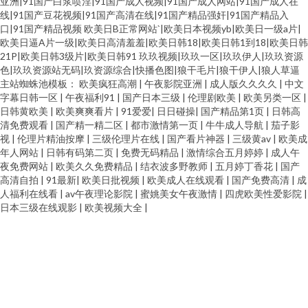
亚洲|91国产白浆喷淫|91国产成人视频|91国产成人网站|91国产成人在
线|91国产豆花视频|91国产高清在线|91国产精品强奸|91国产精品入
口|91国产精品视频
欧美日B正常网站`|欧美日本视频yb|欧美日一级a片|
欧美日逼A片一级|欧美日高清羞羞|欧美日韩18|欧美日韩1到18|欧美日韩
21P|欧美日韩3级片|欧美日韩91
玖玖视频|玖玖一区|玖玖伊人|玖玖资源
色|玖玖资源站无码|玖资源综合|快播色图|狼干毛片|狼干伊人|狼人草逼
主站蜘蛛池模板：
欧美疯狂高潮
|
午夜影院亚洲
|
成人版久久久久
|
中文
字幕日韩一区
|
午夜福利91
|
国产日本三级
|
伦理剧欧美
|
欧美另类一区
|
日韩黄欧美
|
欧美爽爽看片
|
91爱爱
|
日日碰操
|
国产精品第1页
|
日韩高
清免费观看
|
国产精一精二区
|
都市激情第一页
|
牛牛成人导航
|
茄子影
视
|
伦理片精油按摩
|
三级伦理片在线
|
国产看片神器
|
三级黄av
|
欧美成
年人网站
|
日韩有码第二页
|
免费无码精品
|
激情综合五月婷婷
|
成人午
夜免费网站
|
欧美久久免费精品
|
结衣波多野教师
|
五月婷丁香花
|
国产
高清自拍
|
91最新
|
欧美日批视频
|
欧美成人在线观看
|
国产免费高清
|
成
人福利在线看
|
av午夜理论影院
|
蜜姚美女午夜激情
|
四虎欧美性爱影院
|
日本三级在线观影
|
欧美视频大全
|