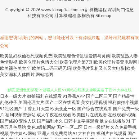
Copyright © 2026
www.kkcapital.com.cn
計算機編程
深圳阿門信息
科技有限公司
計算機編程
版權所有
Sitemap
感谢您访问我们的网站，您可能还对以下资源感兴趣：温岭稻兆建材有限
公司
欧美乱妇欲仙欲死视频免费|欧美乱理色情乱理爱情与灵药|欧美乱熟人妻
色情影视|欧美仑理片色情大全|欧美伦理片第7页|欧美伦理片美亚电影网|
欧美裸色美大全|欧美码二码三码无码|欧美毛片又粗又长又大电影|欧美
美女漏私人体图片
网站地图
日本一级大片
微拍福利在线观看
91香蕉APP
国产二区三区
国产精品性
狼人综合va av撸撸com 欧美孕妇群交 色资源网 婷婷社区老牛 五月丁香福利
乱伦种子
美国伦理大片
国产二区在线观看
美女伦理视频
福利偷拍小视频
91社区国产
丁香五月天堂
欧美变态一区
国产综合在线观看
国产免费一级
片
福利视频资源站
成人午夜在线观看
欧美图片在线观看
在线观看h视频
影院 亚洲色图探花 91超碰人人摸 91网站在线播放 操欧美逼 丁香91大神在线
国产a级0
变性人妖
国产福利永久
日韩中文字幕观看
足交在线播放91
丁
香五月色网站
黄色3级抢网站
国产一区二区
日本一级婬片
久久免费手机
久久国产草 人人爱爱人人 五月天情趣网 91tv短视频 AV网址在线 超碰人人操
视频
学生妹Av网站
亚洲人成免费网站
91大神自拍
福利片在线观看
国产