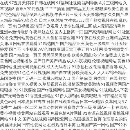
在线
97五月天婷婷
日韩在线网
91福利社视频
福利导航
A片三级网站
久
草视频8
香蕉APP污视频
艹艹艹插逼
国产精品五月天
狠狠操欧美性爱
国
爱自拍 三级片日韩有码 伊人成人在线视频 97超碰护士香蕉 国产宾馆美女在
产绝色精品
精品孕妇无码视频
午夜A片三级片
天美果冻传媒
久久国产成
人精品
精品93久久久
日本人妖射精
学生妹avav
国产熟女视频在线
乱伦
线 萌白酱一线天av 日韩中文资源 亚洲人妻中出 91网址在线观看 成人蝌蚪 狠
第一页
韩日视频
高清国产剧观看
人妻少妇视频二区
成人无码高清毛片
亚洲av激情电影
午夜导航在线
国内主播第一页
国产高清电影网址
91社区
论坛
免费网站黄色在线
久久偷拍高清亚洲
91午夜在线免费
亚洲精品第五
狠干综合 蜜桃av先锋影院 五月花综和网 97超碰自拍 福利免费亚洲天堂 九一
页
麻豆网站在线观看
91精选国产
国产精品亚洲
黄色三级成年
五月天婷
婷爱
国产不卡小视频
AV色哟哟
亚洲天堂丁香五月
91社网
美女视频黄全
色色 欧美大片视频 日日干天天日 亚洲色图美腿丝袜 97综合 国产精品欧美二
免费
国产精品第一页国
另类区另类欧美
欧美色图乱伦小说
免费成人软件
黄色网址视频播放
国产日产美产精品
成人午夜视频
伦理视频网站
黄色18
禁网站
亚洲无码视频在线
成人无码看片
91原创社区
伦理电影香港
成人
区 欧美三级片官网 午夜福利激情 91资源 超碰在线97观看 九九干屄 欧日不卡
免费
蜜桃91色色
A片视频网
国产自在线
操欧美老女人
人人97综合精品
岛国免费
国产无码一二
蜜桃tv网站入口
国产第66页
另类国产在线
熟女
天天综合色图 在线免费九一网站 AA3级片 国产黄色第一页 欧美性爱com 亚
自拍偷拍
青青久视频
久草新视频在线
激情深爱欧美激情
91视频官网国产
狠狠操-91
91我要操
国产ts视频网站
国产美女视频网站
91视频成人下载
国产无码色色
91香蕉亚洲精品
91伊人加勒比
欧美狠狠插
日韩精品高清
洲变态另类导航 99超碰总站 国产不卡一区 久草婷婷 人人乐人人妻 午夜av免
黄色av网
日本波多野吉衣
日韩在线观看精品
日本一级电影
久草网页
97
免费艹
岛国一区二区
岛国动作片在
波多野吉衣三级
亚洲AV一卡
在线免
费 91破解官网免费 超碰地址在线 国产专区中 欧美综合性 午夜限制影院 91探
费小视频
搞黄网站在线观看
免费色情A片网扯
91资源在线视频
蜜桃视频
网站
91中文
国产在线视频
福利爱爱网址
岛国搬运工首页
伦理朋友的妈
妈
丝袜女同
日韩性爱网址
在线观看日本黄
亚洲国产第一网站
国产99不
花在线播放 国产ass 六月天色色网站 日韩肏逼片网站 亚洲成人福利导航 91在