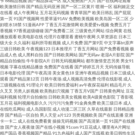
卡
66精品视频
国产精品探花一区
成人免费国产大片
国产在线网址观看
欧美激情日韩
国产精品无码亚洲
国产一区二区黄片
喷潮一区
福利姬足交
线微拍视频 东方AV成人影视 欧美另类TS伪娘 香蕉视频污版 91新人福利 导航
在线看
成人午夜网址
五月花无码视频
青青草国产
欧美日韩乱
国产屁屁
第一页
91国产视频网
性爱草逼91AV
免费欧美视频
欧美岛国一区二区
少
妇喷水18禁
51漫画APP
丁香五月花激情网
欧美爱爱tv视频
免费五月丁
福利大全 久草福利视频 人妻三级片av 午夜伦理中文 91蜜桃麻豆 超碰人碰人
香视频
97香蕉超级碰碰
国产免费看二区
三级黄色片网站
综合网黄
在线
播放观看
欧美电影在线
伦理片在哪里看
蜜桃午夜网
久草资源在
日本三
久久国产三级久久 探花在线 69xbcom 爱豆传媒九色视频 韩日有码 欧美另类
级大全
久久福利
福利所导航视频
成人片免费
国产第9页
中文字幕bt原声
三级日韩欧美
午夜视频123
日本推理片
丁香五月网站
国产免费看视频
极
品成人色
成人黑料自拍
国产日韩欧美网站
国产无码av
老湿A片影院
国产
丝袜自拍 网站91视频 91黄色变态视频 超碰人人草798 久久九精品 91视频论
精品自拍偷拍
牛牛影院A片
日韩无码视频网站
都市激情变态另类
男女91
视频
字幕在线精品播放
免费国产在线看
国产婷婷五月天
无码传媒导航
坛 丁香五香天堂网 久久欧洲精品 日本午夜福利影院 亚洲97色se 97色色网站
日本电影伦理
国产午夜高清
美女黄色18
亚洲午夜精品视频
日本三级成人
观看
国产精品第12页
日韩午夜场
成人视频高清免费
伦理在线影视
成人
三级视频在线
91理论片
欧美日韩性爱福利
av午夜探花福利
精品毛片
久
国产极品天天插 蜜桃视频福利 亚洲操逼艺术 aa国产探花 国产黄色网 欧美福
久叉叉
另类人妖视频
欧美熟妇穴视频
丁香五月V国产
日韩黄色网址
豆花
福利视频
轮理片自拍偷拍
日韩欧美美女视频
欧美A级黄色影院
丁香影视
利视频 四虎影院最新网址 91蜜桃传媒 超碰色情网址 激情综合网色色 日本91
五月花
福利视频电影久久
污污污污免费
91金典免费
欧美三级日本
成人
在线吃瓜网站
成人岛国影院
成人动漫二区三区
久草在线最新
日韩精品推
荐
国产精品一区自拍
男人天堂
a片123
另类视频欧美
国产在线直播
亚洲
亚洲x片 国产区地址91 欧美色女影院 亚州撸撸成人网站 97色色资源网 国产
卡一卡二
成人在线免费看黄
操操无码视频
国产高清第一页
91国产在线播
放
国产女人夜夜做
国产在线小视频
91com
91豆花成人
哪里有A片网址
成人A片 另类婷婷 色自拍导航 91大神精选
精产国品
香蕉视频国产精品
91九色福利
成人国产无线视
欧美日韩性生活