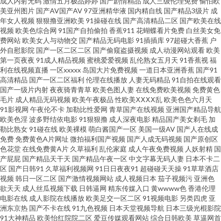
成人内射无码
激情五月极品婷婷
国产剧情精品
成人三级伦理免费
偷怕欧
美亚州图片
国产AV国产AV
97亚洲精华液
国内精自线
国产精品3级片
成
人人 韩国理论av电影 免费拳交群交 欧美成人精品 日韩高清亚洲天堂 福利av
年女人视频
狠狠撸亚洲欧美
91操碰在线
国产高清精品二区
国产欧美在线
视频
欧美色综合网
91国产自拍偷拍
香蕉911
花蝴蝶看片免费
白丝美女免
小导航 老熟女精品视频1 青青草草视频 三级片网站导航 伪娘自慰视频 超碰爱
费网站
欧美女人与动物交
国产精品无码电影
91插插库
97超碰大香蕉
户
外自慰影院
国产一区二区二区
国产偷窥盗摄视频
成人动漫网站观看
欧美
第一页夜夜
91成人精品视频
蜜桃爱爱视频
乱伦熟女五月天
91香蕉视
福
福利 狼友视频aa 欧美aaa视频 91大赛福利视频 国产精品啪啪啪 www99热官
利在线视频直播
一区xxxxx
岛国大片免费视频
一道日本亚洲香蕉
国产91
高清精品
国产一区二区福利
伦理在线播放
人妻无码精品
91自拍在线观看
网 日本熟妇色视频 97超碰人人艹 久久艹视频 欧美精品系列 草莓伊人成人网
国产一级片内射
夜夜骑青青草
欧美色图人妻
在线免费欧美视频
免费黄色
毛片
成人精品无码视频
欧美午夜极品
性欧美ⅩⅩⅩⅩ乱
欧美色色六月天
91影视网
午夜伦不卡
加勒比性爱网
青草国产在线视频
亚洲国产精品导航
激情瑟瑟 久久性爱一区二区 日本瑟天堂 午夜寂寞伦理 69成人视频 爱豆传媒
欧美色淫
波多野结依电影
91狠狠撸
成人深夜电影
精品国产美女剃毛
加
勒比熟女
91碰在线
欧美裸模
萌白酱国产一区
美国一级AV
国产人在线成
性爱影片 国产1区综合情色 国户精品久久 久久草国产精品 欧美AA毛片 欧美
免费
免费黄色A片网址
微拍福利国产视频
国产人成无码视频
国产原创区
色花堂
在线免费黄A片
久草福利
乱伦家庭
成人午夜免费视频
人妖射精
国
产屁屁
国产精品天干天
国产精品午夜一区
中文字幕无码人妻
日本不卡二
轮理 五月天夜夜撸 亚州三级在线网站 91色情软件下载 精品理论在线 美国午
区
国产日韩91
久草福利视频网
91日日夜夜91
超碰碰天天操
91草草酒店
视频
韩日一区二区
国产激情视频网站
成人视频日本
茄子视频污
亚洲色
夜福利 午夜寂寞伦理 91传媒免费观看 超碰自拍素人 国产91丝袜在 九九热艹
欲天天
成人丝瓜视频下载
日韩逼网
精东传媒入口
黄wwww色
香港伦理
电影在线
成人影院在线播放
欧美足交一区二区
91视频电影
另类四虎
亚
洲东京热
国产不卡在线
91九色视频
日本天堂视频导航
日本三级光棍影院
久久欧洲精品 久久婷婷香蕉青青 人人摸人人换 日韩AV资源网 亚洲综合另类
91大神精品
欧美怡红院院二区
爱豆传媒观看网站
综合日韩欧美
草逼网首